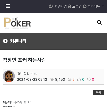
메
회원가입
로그인
추가메뉴
뉴
버
튼
검
색
버
튼
커뮤니티
직장인 포커 하는사람
뭣이중헌디
2024-08-23 09:13
8,453
2
0
0
목록
퇴근후 세션좀 할려다