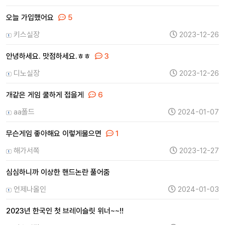
오늘 가입했어요
5
키스실장
2023-12-26
안녕하세요. 맛점하세요.ㅎㅎ
3
디노실장
2023-12-26
개같은 게임 쿨하게 접을게
6
aa폴드
2024-01-07
무슨게임 좋아해요 이렇게물으면
1
해가서쪽
2023-12-27
심심하니까 이상한 핸드논란 풀어줌
언제나올인
2024-01-03
2023년 한국인 첫 브레이슬릿 위너~~!!