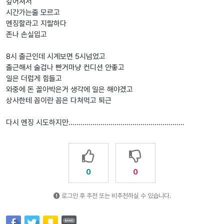
깊어져서
시간가는줄 모르고
멘징할라고 지랄하다
존나 손실입고
8시 출근인데 시계보면 5시넘었고
출근해서 술겁나 빤거마냥 컨디션 안좋고
일은 더럽게 힘들고
와중에 돈 꼴아박은거 생각에 일은 해야겠고
상사한테 꼽이란 꼽은 다쳐먹고 퇴근
다시 멘징 시도하지만..........................................................
0
0
로그인 후 추천 또는 비추천하실 수 있습니다.