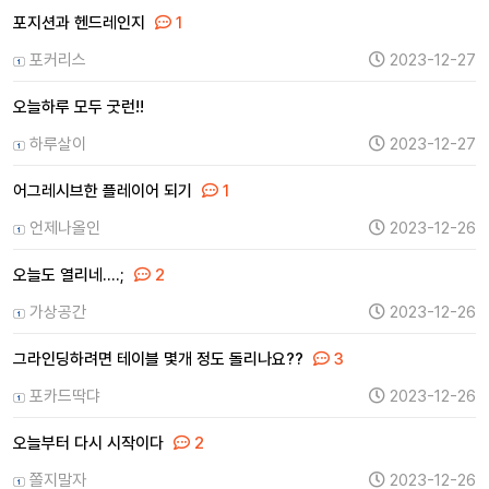
포지션과 헨드레인지
1
포커리스
2023-12-27
오늘하루 모두 굿런!!
하루살이
2023-12-27
어그레시브한 플레이어 되기
1
언제나올인
2023-12-26
오늘도 열리네....;
2
가상공간
2023-12-26
그라인딩하려면 테이블 몇개 정도 돌리나요??
3
포카드딱댜
2023-12-26
오늘부터 다시 시작이다
2
쫄지말자
2023-12-26