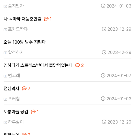
쫄지말자
2024-01-03
나 ㅈ마하 재능충인줄
1
포카드딱댜
2023-12-29
오늘 100방 방수 지린다
할건하자
2023-12-29
겜하다가 스트레스받아서 불닭먹었는데
2
범고래
2024-01-07
점심먹자
7
포커칩
2024-01-03
포붕이들 공감
1
하루살이
2023-12-29