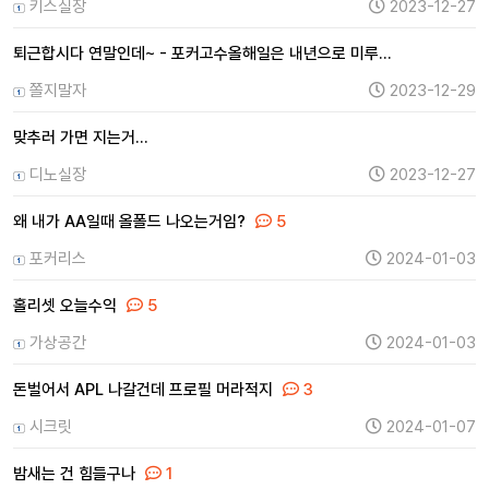
키스실장
2023-12-27
퇴근합시다 연말인데~ - 포커고수올해일은 내년으로 미루…
쫄지말자
2023-12-29
맞추러 가면 지는거...
디노실장
2023-12-27
왜 내가 AA일때 올폴드 나오는거임?
5
포커리스
2024-01-03
홀리셋 오늘수익
5
가상공간
2024-01-03
돈벌어서 APL 나갈건데 프로필 머라적지
3
시크릿
2024-01-07
밤새는 건 힘들구나
1