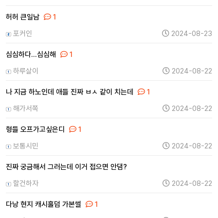
허허 큰일남
1
포커인
2024-08-23
심심하다...심심해
1
하루살이
2024-08-22
나 지금 하노인데 애들 진짜 ㅂㅅ 같이 치는데
1
해가서쪽
2024-08-22
형들 오프가고싶은디
1
보통시민
2024-08-22
진짜 궁금해서 그러는데 이거 접으면 안댐?
할건하자
2024-08-22
다낭 현지 캐시홀덤 가본썰
1