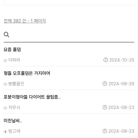
전체 382 건 - 1 페이지
요즘 홀덤
아파라
2024-10-25
형들 오프홀덤은 가지마여
뽀뿔올인
2024-08-26
포붕이형아들 다이어트 꿀팁좀..
차무식
2024-08-23
미친날씨..
범고래
2024-08-23