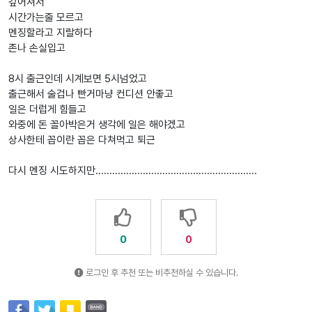
깊어져서
시간가는줄 모르고
멘징할라고 지랄하다
존나 손실입고
8시 출근인데 시계보면 5시넘었고
출근해서 술겁나 빤거마냥 컨디션 안좋고
일은 더럽게 힘들고
와중에 돈 꼴아박은거 생각에 일은 해야겠고
상사한테 꼽이란 꼽은 다쳐먹고 퇴근
다시 멘징 시도하지만..........................................................
0
0
로그인 후 추천 또는 비추천하실 수 있습니다.