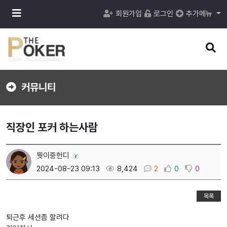
메
회원가입
로그인
추가메뉴
뉴
버
튼
검
색
버
튼
커뮤니티
직장인 포커 하는사람
뭣이중헌디
2024-08-23 09:13
8,424
2
0
0
목록
퇴근후 세션좀 할려다