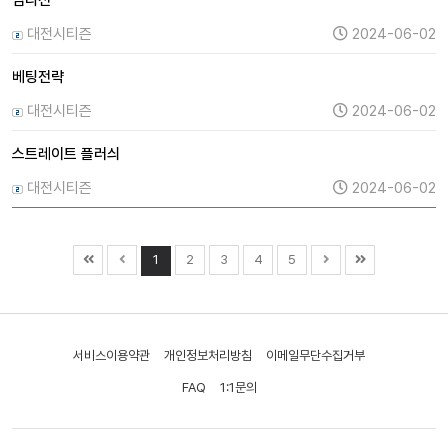
심리전
대전시티즌
2024-06-02
베팅전략
대전시티즌
2024-06-02
스트레이트 플러싀
대전시티즌
2024-06-02
1
2
3
4
5
서비스이용약관
개인정보처리방침
이메일무단수집거부
FAQ
1:1문의