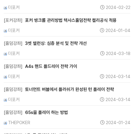
더포커
2024-02-22
[포커강좌]
포커 뱅크롤 관리방법 텍사스홀덤전략 켈리공식 적용
더포커
2024-01-04
[홀덤강좌]
3벳 밸런싱: 심층 분석 및 전략 개선
더포커
2024-03-18
[홀덤강좌]
A4s 핸드 플드레이 전략 가이
더포커
2024-03-14
[홀덤강좌]
토너먼트 버블에서 플러쉬가 완성된 턴 플레이 전략
더포커
2024-03-14
[홀덤강좌]
65s을 플레이 하는 방법
THEPOKER
2024-01-24