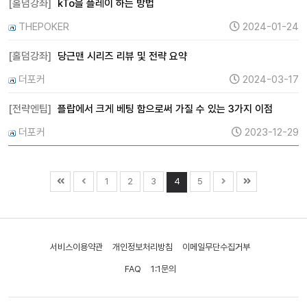
[홀덤강좌]
kTo을 플레이 하는 방법
THEPOKER
2024-01-24
[홀덤강좌]
당근맨 시리즈 리뷰 및 전략 요약
더포커
2024-03-17
[전략엔팁]
플랍에서 크게 베팅 함으로써 가질 수 있는 3가지 이점
더포커
2023-12-29
1
2
3
4
5
서비스이용약관
개인정보처리방침
이메일무단수집거부
FAQ
1:1문의