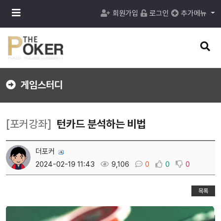
메
회원가입
로그인
추가메뉴
뉴
버
튼
검
색
버
튼
게임스터디
[포커강좌]
턴카드 분석하는 비법
더포커
2024-02-19 11:43
9,106
0
0
0
목록