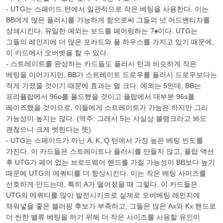
- UTG는 스페이드 턴에서 일관적으로 작은 베팅을 사용한다. 이는
BB에게 많은 플러시를 가능하게 함으로써 그들의 넛 어드밴티지를
상쇄시킨다. 유일한 예외는 보드를 페어링하는 7♠이다. UTG는
그들의 레인지에 더 많은 포카드와 풀 하우스를 가지고 있기 때문에,
이 카드에서 오버벳을 할 수 있다.
- 스트레이트를 완성하는 카드들도 플러시 턴과 비슷하게 작은
베팅을 이어가지만, BB가 스트레이트 드로우를 플러시 드로우보다는
적게 가졌을 것이기 때문에 효과는 덜 크다. 예외는 5인데, BB는
프리플랍에서 96o를 폴드했을 것이고 플랍에서 대부분 96s를
레이즈했을 것이므로, 이들에게 스트레이트가 가능은 하지만 그리
가능성이 높지는 않다. (역주: 그래서 5는 사실상 블랭크라고 봐도
괜찮으니 크게 벳한다는 뜻)
- UTG는 스페이드가 아닌 A, K, Q 턴에서 가장 높은 베팅 빈도를
가진다. 이 카드들은 스트레이트나 플러시를 만들지 않고, 플랍 액션
후 UTG가 페어 없는 브로드웨어 핸드를 가질 가능성이 BB보다 높기
때문에 UTG의 에쿼티를 더 향상시킨다. 이는 작은 베팅 사이즈를
선호하게 만드는데, 특히 A가 떨어졌을 때 그렇다. 이 카드들은
UTG의 에쿼티를 많이 발전시키므로 실제로 오버베팅 레인지에
채워넣을 좋은 블러핑 후보가 부족하고, 그들은 많은 Ax와 Kx 핸드로
더 씬한 밸류 베팅을 하기 위해 더 작은 사이즈를 사용할 유인이