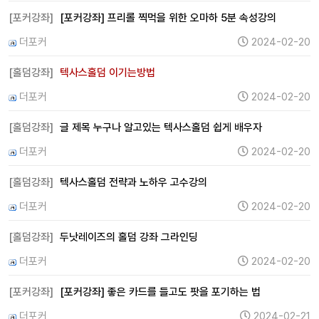
[포커강좌]
[포커강좌] 프리롤 찍먹을 위한 오마하 5분 속성강의
더포커
2024-02-20
[홀덤강좌]
텍사스홀덤 이기는방법
더포커
2024-02-20
[홀덤강좌]
글 제목 누구나 알고있는 텍사스홀덤 쉽게 배우자
더포커
2024-02-20
[홀덤강좌]
텍사스홀덤 전략과 노하우 고수강의
더포커
2024-02-20
[홀덤강좌]
두낫레이즈의 홀덤 강좌 그라인딩
더포커
2024-02-20
[포커강좌]
[포커강좌] 좋은 카드를 들고도 팟을 포기하는 법
더포커
2024-02-21