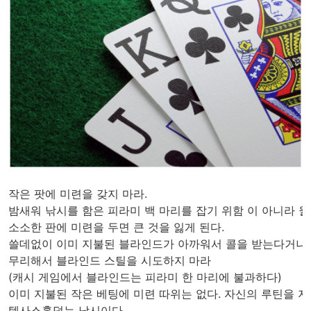
작은 팟에 미련을 갖지 마라.
밤새워 낚시를 함은 피라미 백 마리를 잡기 위함 이 아니라 월
소소한 판에 미련을 두면 큰 것을 잃게 된다.
쓸데없이 이미 지불된 블라인드가 아까워서 콜을 받는다거나
무리해서 블라인드 스틸을 시도하지 마라
(캐시 게임에서 블라인드는 피라미 한 마리에 불과하다)
이미 지불된 작은 베팅에 미련 따위는 없다. 자신의 루틴을 
텍사스홀덤는 낚시이다.