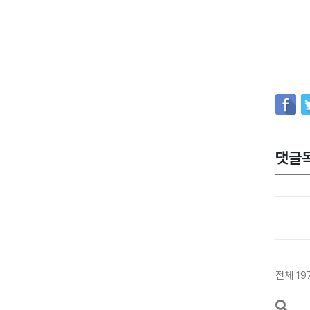
댓글
전체 19