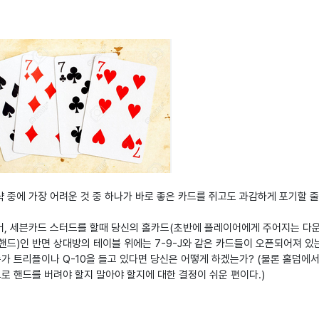
략 중에 가장 어려운 것 중 하나가 바로 좋은 카드를 쥐고도 과감하게 포기할 줄
어, 세븐카드 스터드를 할때 당신의 홀카드(초반에 플레이어에게 주어지는 다운카
 핸드)인 반면 상대방의 테이블 위에는 7-9-J와 같은 카드들이 오픈되어져 있
가 트리플이나 Q-10을 들고 있다면 당신은 어떻게 하겠는가? (물론 홀덤에
로 핸드를 버려야 할지 말아야 할지에 대한 결정이 쉬운 편이다.)