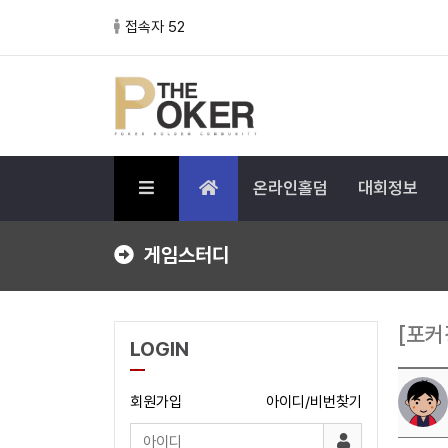
접속자 52
온라인홀덤
대회정보
게임스터디
[포커
LOGIN
회원가입
아이디/비번찾기