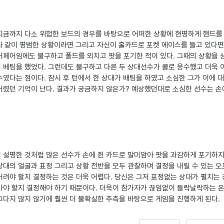
지금까지 다소 위험한 보드의 경우를 바탕으로 어떠한 상황에 현명하게 핸드를 
4와 같이 평범한 상황이라면 그리고 자신이 홀카드로 포켓 에이스를 들고 있다면
버페어임에도 불구하고 폴드를 외치고 팟을 포기한 적이 있다. 그때의 상황을 
 베팅을 했었다. 그런데도 불구하고 다른 두 상대선수가 콜로 응수했고 더욱 이
수였다는 점이다. 잠시 후 턴에서 한 상대가 배팅을 하였고 소심한 그가 이에 
버렸던 기억이 난다. 결과가 궁금하지 않은가? 예상했던대로 소심한 선수는 손에
 설명한 것처럼 많은 선수가 손에 쥔 카드로 말미암아 팟을 과감하게 포기하지 
상대의 얼굴과 표정 그리고 상황 전반을 모두 관찰하며 결정을 내릴 수 있는 
버려야 할지 결정하는 것은 더욱 어렵다. 당신은 그저 표정없는 상대가 펼치는
아야 할지 결정해야 하기 때문이다. 더욱이 참가자가 끊임없이 들락날락하는 온
그다지 많지 않기에 훨씬 더 불확실한 추측을 바탕으로 게임을 진행하게 된다.