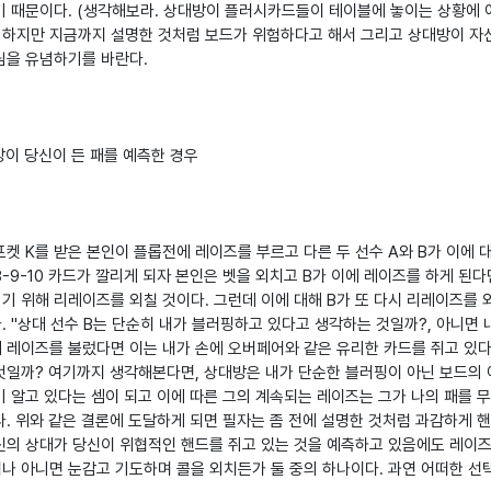
기 때문이다. (생각해보라. 상대방이 플러시카드들이 테이블에 놓이는 상황에 
) 하지만 지금까지 설명한 것처럼 보드가 위험하다고 해서 그리고 상대방이 
님을 유념하기를 바란다.
대방이 당신이 든 패를 예측한 경우
포켓 K를 받은 본인이 플롭전에 레이즈를 부르고 다른 두 선수 A와 B가 이에 
8-9-10 카드가 깔리게 되자 본인은 벳을 외치고 B가 이에 레이즈를 하게 된다
기 위해 리레이즈를 외칠 것이다. 그런데 이에 대해 B가 또 다시 리레이즈를
. "상대 선수 B는 단순히 내가 블러핑하고 있다고 생각하는 것일까?, 아니면 
 레이즈를 불렀다면 이는 내가 손에 오버페어와 같은 유리한 카드를 쥐고 있다
것일까? 여기까지 생각해본다면, 상대방은 내가 단순한 블러핑이 아닌 보드의 
미 알고 있다는 셈이 되고 이에 따른 그의 계속되는 레이즈는 그가 나의 패를 
다. 위와 같은 결론에 도달하게 되면 필자는 좀 전에 설명한 것처럼 과감하게 
신의 상대가 당신이 위협적인 핸드를 쥐고 있는 것을 예측하고 있음에도 레이
나 아니면 눈감고 기도하며 콜을 외치든가 둘 중의 하나이다. 과연 어떠한 선