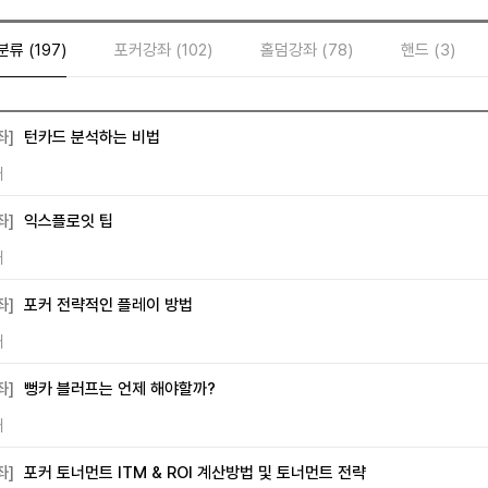
류 (197)
포커강좌 (102)
홀덤강좌 (78)
핸드 (3)
좌]
턴카드 분석하는 비법
커
좌]
익스플로잇 팁
커
좌]
포커 전략적인 플레이 방법
커
좌]
뻥카 블러프는 언제 해야할까?
커
좌]
포커 토너먼트 ITM & ROI 계산방법 및 토너먼트 전략