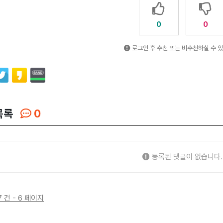
0
0
로그인 후 추천 또는 비추천하실 수 있
목록
0
등록된 댓글이 없습니다.
7 건 - 6 페이지