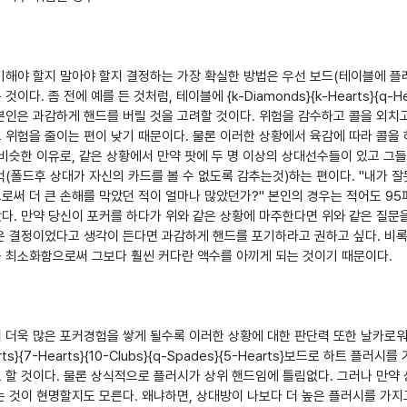
기해야 할지 말아야 할지 결정하는 가장 확실한 방법은 우선 보드(테이블에 플
것이다. 좀 전에 예를 든 것처럼, 테이블에 {k-Diamonds}{k-Hearts}{q-Hea
본인은 과감하게 핸드를 버릴 것을 고려할 것이다. 위험을 감수하고 콜을 외
 위험을 줄이는 편이 낮기 때문이다. 물론 이러한 상황에서 육감에 따라 콜을
 비슷한 이유로, 같은 상황에서 만약 팟에 두 명 이상의 상대선수들이 있고 그
먹(폴드후 상대가 자신의 카드를 볼 수 없도록 감추는것)하는 편이다. "내가 
로써 더 큰 손해를 막았던 적이 얼마나 많았던가?" 본인의 경우는 적어도 9
다. 만약 당신이 포커를 하다가 위와 같은 상황에 마주한다면 위와 같은 질문을
은 결정이었다고 생각이 든다면 과감하게 핸드를 포기하라고 권하고 싶다. 비록
 최소화함으로써 그보다 훨씬 커다란 액수를 아끼게 되는 것이기 때문이다.
 더욱 많은 포커경험을 쌓게 될수록 이러한 상황에 대한 판단력 또한 날카로
arts}{7-Hearts}{10-Clubs}{q-Spades}{5-Hearts}보드로 하
 할 것이다. 물론 상식적으로 플러시가 상위 핸드임에 틀림없다. 그러나 만약
는 것이 현명할지도 모른다. 왜냐하면, 상대방이 나보다 더 높은 플러시를 가지