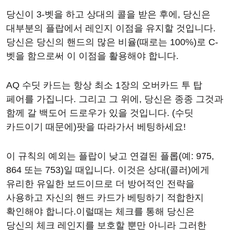
당신이 3-벳을 하고 상대의 콜을 받은 후에, 당신은
대부분의 플랍에서 레인지 이점을 유지할 것입니다.
당신은 당신의 핸드의 많은 비율(때로는 100%)로 C-
벳을 함으로써 이 이점을 활용해야 합니다.
AQ 수딧 카드는 항상 최소 1장의 오버카드 투 탑
페어를 가집니다. 그리고 그 위에, 당신은 종종 그것과
함께 갈 백도어 드로우가 있을 것입니다. (수딧
카드이기 때문에)팟을 따라가서 베팅하세요!
이 규칙의 예외는 플랍이 낮고 연결된 플롭(예: 975,
864 또는 753)일 때입니다. 이것은 상대(콜러)에게
유리한 유일한 보드이므로 더 방어적인 전략을
사용하고 자신의 핸드 카드가 베팅하기 적합한지
확인해야 합니다.이럴때는 체크를 통해 당신은
당신의 체크 레인지를 보호할 뿐만 아니라 그러한