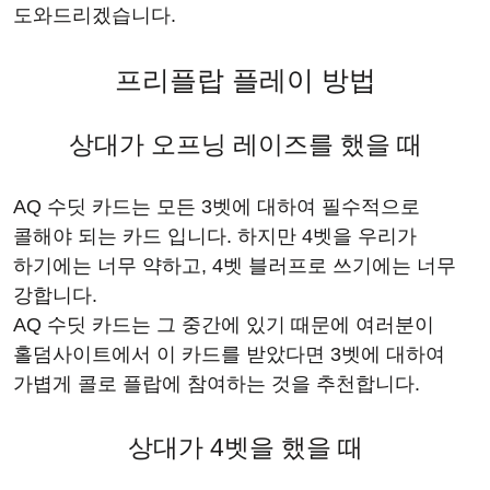
도와드리겠습니다.
프리플랍 플레이 방법
상대가 오프닝 레이즈를 했을 때
AQ 수딧 카드는 모든 3벳에 대하여 필수적으로
콜해야 되는 카드 입니다. 하지만 4벳을 우리가
하기에는 너무 약하고, 4벳 블러프로 쓰기에는 너무
강합니다.
AQ 수딧 카드는 그 중간에 있기 때문에 여러분이
홀덤사이트에서 이 카드를 받았다면 3벳에 대하여
가볍게 콜로 플랍에 참여하는 것을 추천합니다.
상대가 4벳을 했을 때