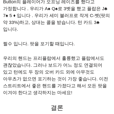
Button의 플레이어가 오프닝 레이즈를 했다고
가정합니다 . 우리가 A♠ Q♠로 3벳을 했고 플랍은 J♣
7♠ 5 ♦ 입니다 . 우리가 세미 블러프로 작게 C-벳(팟의
약 33%)하고, 상대는 콜을 받습니다. 턴 카드 3♣
입니다.
쩔수 입니다. 팟을 포기할 때입니다.
우리의 핸드는 프리플랍에서 훌륭했고 플랍에서도
괜찮았습니다. 그러나 보드가 어느 정도 연결되어
있고 턴에도 두 장의 오버 카드 외에 아무것도
아우츠가 없으면 포기하는 것이 가장 좋습니다. 이전
스트리트에서 좋은 핸드를 가졌다고 해서 모든 팟을
이겨야 한다고 생각하지는 마세요!
결론