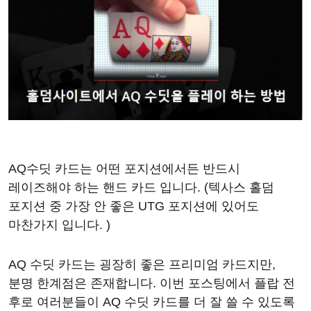
AQ수딧 카드는 어떤 포지션에서든 반드시
레이즈해야 하는 핸드 카드 입니다. (텍사스 홀덤
포지션 중 가장 안 좋은 UTG 포지션에 있어도
마찬가지 입니다. )
AQ 수딧 카드는 굉장히 좋은 프리미엄 카드지만,
분명 한계점은 존재합니다. 이번 포스팅에서 플랍 전
후로 여러분들이 AQ 수딧 카드를 더 잘 쓸 수 있도록