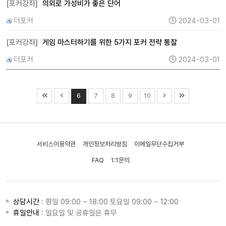
[포커강좌]
의외로 가성비가 좋은 단어
더포커
2024-03-01
[포커강좌]
게임 마스터하기를 위한 5가지 포커 전략 통찰
더포커
2024-03-01
6
7
8
9
10
서비스이용약관
개인정보처리방침
이메일무단수집거부
FAQ
1:1문의
상담시간
: 평일 09:00 ~ 18:00 토요일 09:00 ~ 12:00
휴일안내
: 일요일 및 공휴일은 휴무