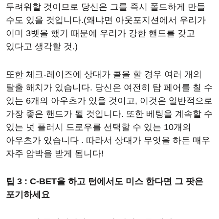
두려워할 것이므로 당신은 그를 즉시 폴드하게 만들
수도 있을 것입니다.(왜냐면 아웃포지션에서 우리가
이미 3벳을 했기 때문에 우리가 강한 핸드를 갖고
있다고 생각할 것.)
또한 체크-레이즈에 상대가 콜을 할 경우 여러 개의
탈출 해치가 있습니다. 당신은 여전히 ​​탑 페어를 칠 수
있는 6개의 아우츠가 있을 것이고, 이것은 일반적으로
가장 좋은 핸드가 될 것입니다. 또한 베팅을 계속할 수
있는 넛 플러시 드로우를 선택할 수 있는 10개의
아우츠가 있습니다 . 따라서 상대가 무엇을 하든 매우
자주 압박을 받게 됩니다!
팁 3 : C-BET을 하고 턴에서도 미스 한다면 그 팟은
포기하세요