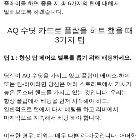
플레이를 하면 좋을 지 총 6가지의 팁에 대해서
말해보도록 하겠습니다.
AQ 수딧 카드로 플랍을 히트 했을 때
3가지 팁
팁 1 : 항상 탑 페어로 밸류를 뽑기 위해 배팅하세요.
당신이 AQ 수딧을 가지고 있고 플랍이 에이스-하이
또는 퀸-하이라면 당신은 여러 스트리트에서 가치가
높은 몬스터 핸드를 가지고 있는 것입니다. 우리는
항상 플랍에서 베팅을 먼저 시작해야 하고,
일반적으로 턴에서 다시 베팅을 하고 리버에서
마지막으로 계속해서 베팅 해야 합니다.
이러한 경우, 예외는 매우 나쁜 런-아웃입니다. 어떠한