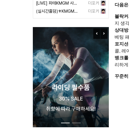
[LIVE] 파테KMGM 사당점 KPC 시팅권전 새틀라이트 홀덤 토너먼트
더포커
다음은
(실시간홀덤)⚜KMGM사당점 2,3;4의 여왕출격. 2,500,000GTD 미니 토너먼트
더포커
블락커
지 생
상대방
베팅 
포지션
콜, 레
뱅크롤
리하게
꾸준히
자전거
라이딩 필수품
ALE
30% SALE
를 장착한
취향에 따라 구매하세요!
자전거