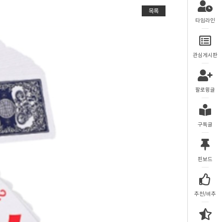
목록
타임라인
관심게시판
팔로윙글
구독글
핀보드
추천/비추