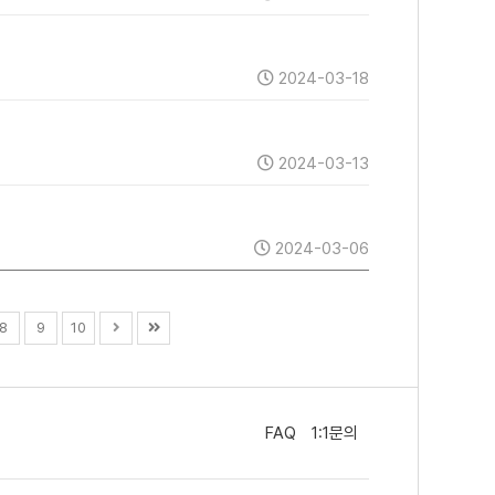
2024-03-18
2024-03-13
2024-03-06
8
9
10
FAQ
1:1문의