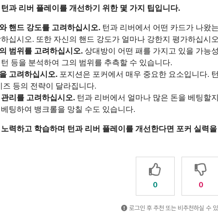
 턴과 리버 플레이를 개선하기 위한 몇 가지 팁입니다.
와 핸드 강도를 고려하십시오.
턴과 리버에서 어떤 카드가 나왔는
각하십시오. 또한 자신의 핸드 강도가 얼마나 강한지 평가하십시오
의 범위를 고려하십시오.
상대방이 어떤 패를 가지고 있을 가능성
패턴 등을 분석하여 그의 범위를 추측할 수 있습니다.
을 고려하십시오.
포지션은 포커에서 매우 중요한 요소입니다. 턴
이즈 등의 전략이 달라집니다.
 관리를 고려하십시오.
턴과 리버에서 얼마나 많은 돈을 베팅할지
 베팅하여 뱅크롤을 망칠 수도 있습니다.
 노력하고 학습하며 턴과 리버 플레이를 개선한다면 포커 실력을 
0
0
로그인 후 추천 또는 비추천하실 수 있