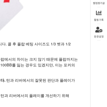
별점평가글
활동기록
환경설정
콜 후 플랍 베팅 사이즈도 1/3 벳과 1/2
플랍에서의 차이는 크지 않기 때문에 플랍까지는
100BB를 잃는 경우도 있겠지만, 이는 포커의
다.
턴과 리버에서의 잘못된 판단과 플레이가
 턴과 리버에서의 플레이를 개선하기 위해