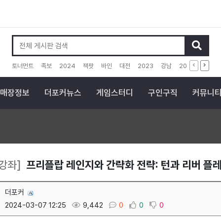
인기검색어
토너먼트
족보
2024
잭팟
바인
대전
2023
강남
2022
2025
매장정보
더포커뉴스
게임스터디
구인구직
커뮤니
강좌]
프리플랍 레인지와 간략화 전략: 턴과 리버 플
더포커
2024-03-07 12:25
9,442
0
0
0