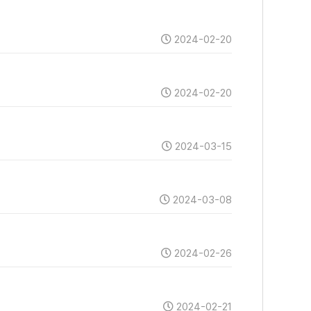
2024-02-20
2024-02-20
2024-03-15
2024-03-08
2024-02-26
2024-02-21