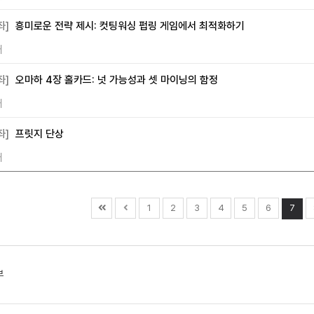
좌]
흥미로운 전략 제시: 컷팅워싱 펍링 게임에서 최적화하기
커
좌]
오마하 4장 홀카드: 넛 가능성과 셋 마이닝의 함정
커
좌]
프릿지 단상
커
1
2
3
4
5
6
7
부