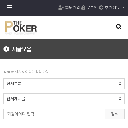
메
회원가입
로그인
추가메뉴
뉴
버
튼
검
색
버
튼
새글모음
Note:
회원 아이디만 검색 가능
검색