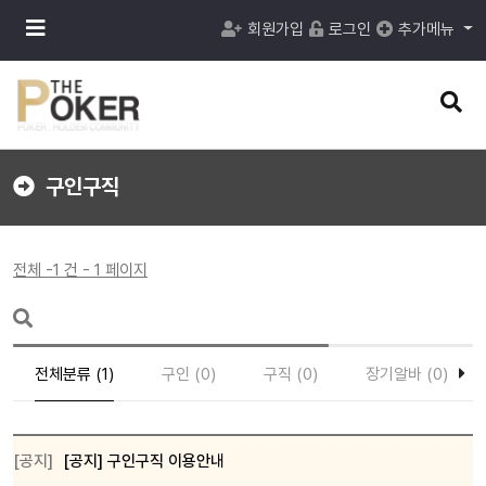
메
회원가입
로그인
추가메뉴
뉴
버
튼
검
색
버
튼
구인구직
전체 -1 건 - 1 페이지
전체분류 (1)
구인 (0)
구직 (0)
장기알바 (0)
[공지]
[공지] 구인구직 이용안내