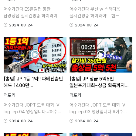
어수가간다 ES홀덤펍 동탄
어수가간다 부산 w 스타디움
남광장점 실시간방송 하이라이트
실시간방송 하이라이트 핸드
핸드 영상입니다…
영상입니다.#어수…
2024-08-24
2024-08-24
[홀덤] JP 1등 1억!! 파테진출만
[홀덤] JP 상금 5억5천
해도 1400만…
일본포커대회~상금 획득까지…
더포커
더포커
어수가간다 JOPT 도쿄 대회 V-
어수가간다 JOPT 도쿄 대회 V-
log ep.04 영상입니다.#어수…
log ep.03 영상입니다.#어수…
2024-08-24
2024-08-24