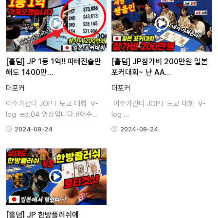
[홀덤] JP 1등 1억!! 파테진출만
[홀덤] JP참가비 200만원 일본
해도 1400만…
포커대회~ 난 AA…
더포커
더포커
어수가간다 JOPT 도쿄 대회 V-
어수가간다 JOPT 도쿄 대회 V-
log ep.04 영상입니다.#어수…
log …
2024-08-24
2024-08-24
[홀덤] JP 한방플러쉬에