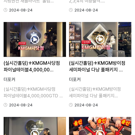
시팅권전 새틀라이트 홀덤
2,3;4의 여왕출격.
토너먼…
2,500,000GT…
2024-08-24
2024-08-24
(실시간홀덤)⚜KMGM사당점
(실시간홀덤)⚜KMGM방이점
파이널테이블4,000,00…
세미파이널 다낭 풀패키지 …
더포커
더포커
(실시간홀덤)⚜KMGM사당점
(실시간홀덤)⚜KMGM방이점
파이널테이블4,000,000GTD 빅
세미파이널 다낭 풀패키지
토너먼…
5,000,000G…
2024-08-24
2024-08-24