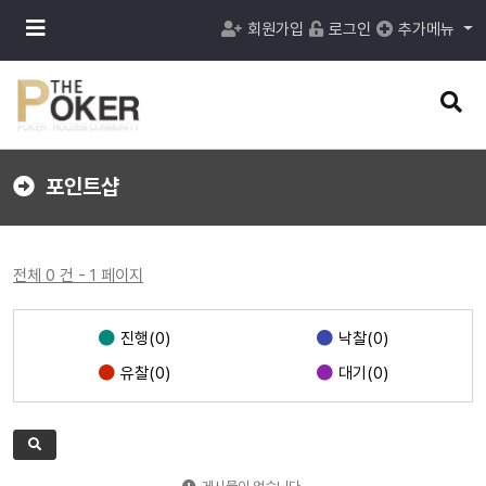
메
회원가입
로그인
추가메뉴
뉴
버
튼
검
색
버
튼
포인트샵
전체 0 건 - 1 페이지
진행(0)
낙찰(0)
유찰(0)
대기(0)