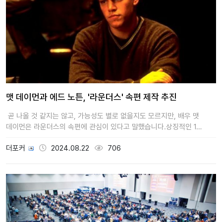
맷 데이먼과 에드 노튼, '라운더스' 속편 제작 추진
곧 나올 것 같지는 않고, 가능성도 별로 없을지도 모르지만, 배우 맷
데이먼은 라운더스의 속편에 관심이 있다고 말했습니다.상징적인 1…
더포커
2024.08.22
706