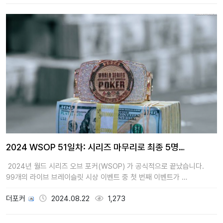
2024 WSOP 51일차: 시리즈 마무리로 최종 5명…
2024년 월드 시리즈 오브 포커(WSOP) 가 공식적으로 끝났습니다.
99개의 라이브 브레이슬릿 시상 이벤트 중 첫 번째 이벤트가 …
더포커
2024.08.22
1,273