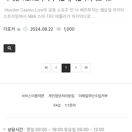
Hustler Casino Live의 공동 소유주 인 닉 베르투치는 월요일 라이브
스트리밍에서 NBA 스타 지미 버틀러가 마지막으로 …
더포커
2024.08.22
1,000
1
서비스이용약관
개인정보처리방침
이메일무단수집거부
FAQ
1:1문의
상담시간
: 평일 09:00 ~ 18:00 토요일 09:00 ~ 12:00