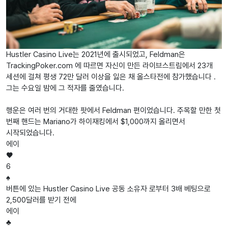
Hustler Casino Live는 2021년에 출시되었고, Feldman은
TrackingPoker.com 에 따르면 자신이 만든 라이브스트림에서 23개
세션에 걸쳐 평생 72만 달러 이상을 잃은 채 올스타전에 참가했습니다 .
그는 수요일 밤에 그 적자를 줄였습니다.
행운은 여러 번의 거대한 팟에서 Feldman 편이었습니다. 주목할 만한 첫
번째 핸드는 Mariano가 하이재킹에서 $1,000까지 올리면서
시작되었습니다.
에이
♥
6
♠
버튼에 있는 Hustler Casino Live 공동 소유자 로부터 3배 베팅으로
2,500달러를 받기 전에
에이
♣