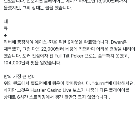
걸었습니다. 인포지션 플레이어는 에이스 하이로만 18,000달러까지
올렸지만, 그의 상대는 콜을 했습니다.
때
큐
♣
리버에 등장하여 에이스-퀸을 위한 9아웃을 완료했습니다. Dwan은
체크했고, 그런 다음 22,000달러 베팅에 직면하여 어려운 결정을 내려야
했습니다. 포커 전설이자 전 Full Tilt Poker 프로는 폴드하지 못했고,
104,000달러 팟을 잃었습니다.
밤의 가장 큰 냄비
위의 핸드에서 펠드먼에게 행운이 찾아왔습니다. "durrrr"에 대항해서요.
하지만 그것은 Hustler Casino Live 보스가 나중에 다른 플레이어를
상대로 6시간 스트리밍에서 챙긴 팟만큼 크지 않았습니다 .