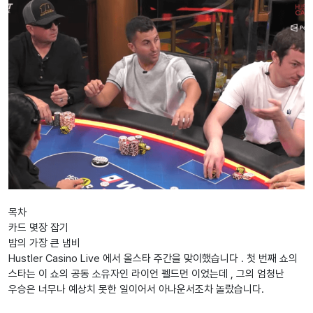
목차
카드 몇장 잡기
밤의 가장 큰 냄비
Hustler Casino Live 에서 올스타 주간을 맞이했습니다 . 첫 번째 쇼의
스타는 이 쇼의 공동 소유자인 라이언 펠드먼 이었는데 , 그의 엄청난
우승은 너무나 예상치 못한 일이어서 아나운서조차 놀랐습니다.