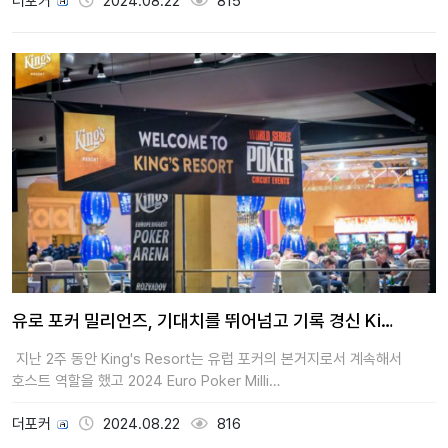
더포커
2024.08.22
815
유로 포커 밀리언즈, 기대치를 뛰어넘고 기록 경신 Ki…
지난 2주 동안 King's Resort는 유럽 포커의 본거지로서 계속해서
호스트 역할을 했고 2024 Euro Poker Milli…
더포커
2024.08.22
816