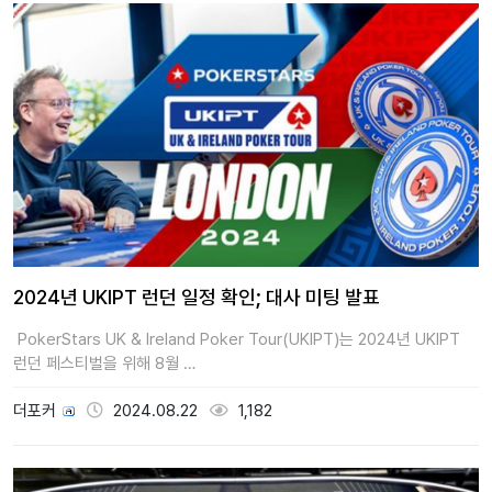
2024년 UKIPT 런던 일정 확인; 대사 미팅 발표
PokerStars UK & Ireland Poker Tour(UKIPT)는 2024년 UKIPT
런던 페스티벌을 위해 8월 …
더포커
2024.08.22
1,182