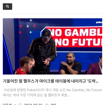
기울어진 필 헬무스가 마이크를 테이블에 내리치고 '도박…
수요일에 방영된 PokerGO의 캐시 게임 쇼인 No Gamble, No Future
에서는 역대 가장 기억에 남는 필 헬무트의 폭발…