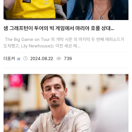
샘 그래프턴이 투어의 ​​빅 게임에서 마리아 호를 상대…
The Big Game on Tour 의 개막 시즌 의 마지막 두 번째 에피소드가
도착했고, Lily Newhouse는 이전 세션 에…
더포커
2024.08.22
739