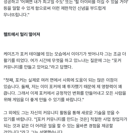
성공하고 '어쩌면 내가 최고일 수도' 또는 '필 아이비를 이길 수 있을 거야'
등을 말할 수 있게 함으로써 이런 제한적인 신념을 부드럽게
무너뜨립니다."
펠트에서 멀리 떨어져
케이츠가 포커 테이블에 있는 모습에서 이야기가 벗어나자 그는 조금 더
활기를 띠었다. 여가 시간에 무엇을 하고 있느냐는 질문에 그는 "포커
커뮤니티를 만들고 있어요."라고 답했다.
"첫째, 포커는 실제로 여러 면에서 사회에 도움이 되는 많은 이점이
있습니다. 둘째, 저는 이미 포커에 꽤 투자했기 때문에 제 영향력이 꽤
큽니다. 그래서 이제 포커에서 긍정적인 변화를 만들어내고 모든 사람을
위해 게임을 더 좋게 만들 수 있기를 바랍니다."
그 외에도 그는 자신의 커뮤니티 활동을 통해 새로운 기술을 얻을 수
있기를 바랍니다. "[포커 커뮤니티를 만드는 것은] 적절한 사업 창업자가
되는 것과 같은 더 어려운 일을 할 수 있는 올바른 경험을 제공할
것입니다."라고 그는 설명했습니다.