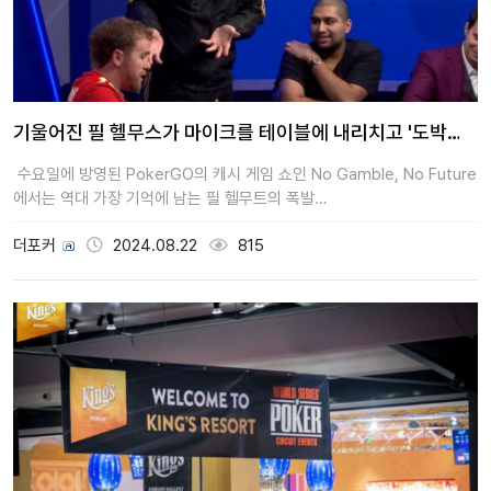
기울어진 필 헬무스가 마이크를 테이블에 내리치고 '도박…
수요일에 방영된 PokerGO의 캐시 게임 쇼인 No Gamble, No Future
에서는 역대 가장 기억에 남는 필 헬무트의 폭발…
더포커
2024.08.22
815