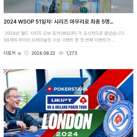
2024 WSOP 51일차: 시리즈 마무리로 최종 5명…
2024년 월드 시리즈 오브 포커(WSOP) 가 공식적으로 끝났습니다.
99개의 라이브 브레이슬릿 시상 이벤트 중 첫 번째 이벤트가 …
더포커
2024.08.22
1,273