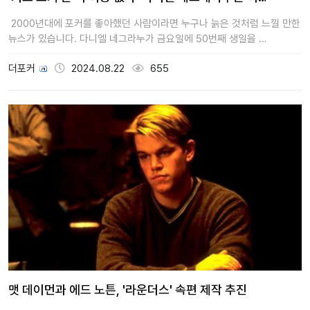
2000년대에 포커를 좋아했던 사람이라면 누구나 늙은 것처럼 느낄 만한
뉴스가 있습니다. 다니엘 네그라누가 금요일에 50번째 생일을 …
더포커
2024.08.22
655
맷 데이먼과 에드 노튼, '라운더스' 속편 제작 추진