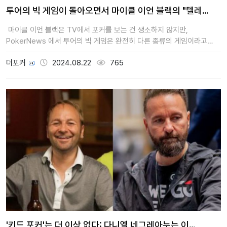
투어의 빅 게임이 돌아오면서 마이클 이언 블랙의 "텔레…
마이클 이언 블랙은 TV에서 포커를 보는 건 생소하지 않지만,
PokerNews 에서 투어의 빅 게임은 완전히 다른 종류의 게임이라고…
더포커
2024.08.22
765
'키드 포커'는 더 이상 없다: 다니엘 네그레아누는 이…