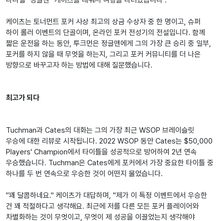
케이츠는 토너먼트 포커 사상 최고의 상금 수상자 중 한 명이고, 슈퍼
하이 롤러 이벤트의 단골이며, 온라인 포커 전성기의 전설입니다. 함께
짧은 운전을 하는 동안, 투크먼은 정글맨에게 그의 가장 큰 승리 중 일부,
포커를 하지 않을 때 무엇을 하는지, 그리고 포커 커뮤니티를 더 나은
방향으로 바꾸고자 하는 방법에 대해 질문했습니다.
최고가 되다
Tuchman과 Cates의 대화는 그의 가장 최근 WSOP 브레이슬릿
우승에 대한 리뷰로 시작됩니다. 2022 WSOP 동안 Cates는 $50,000
Players' Champion에서 타이틀을 성공적으로 방어하여 2년 연속
우승했습니다. Tuchman은 Cates에게 포커에서 가장 중요한 타이틀 중
하나를 두 번 연속으로 우승한 것이 어떤지 물었습니다.
"꽤 달콤하네요." 케이츠가 대답하며, "제가 이 특정 이벤트에서 우승한
건 꽤 적절하다고 생각해요. 최근에 저를 다른 모든 포커 플레이어와
차별화하는 것이 무엇이고, 무엇이 제 성공을 이끌었는지 생각해야