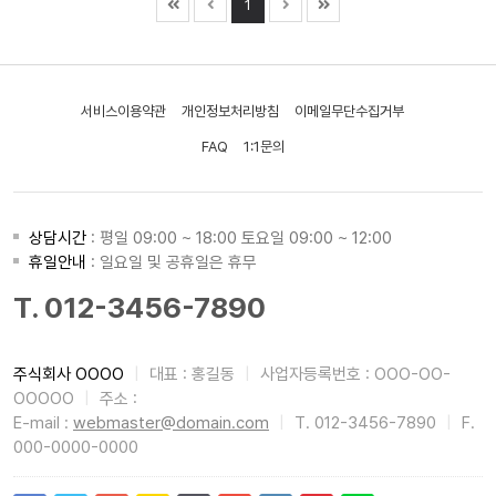
1
서비스이용약관
개인정보처리방침
이메일무단수집거부
FAQ
1:1문의
상담시간
: 평일 09:00 ~ 18:00 토요일 09:00 ~ 12:00
휴일안내
: 일요일 및 공휴일은 휴무
T. 012-3456-7890
주식회사 OOOO
|
대표 : 홍길동
|
사업자등록번호 : OOO-OO-
OOOOO
|
주소 :
E-mail :
webmaster@domain.com
|
T. 012-3456-7890
|
F.
000-0000-0000