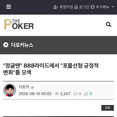
메
회원가입
로그인
추가메뉴
뉴
버
튼
검
색
버
튼
더포커뉴스
"정글맨" 888라이드에서 "포물선형 긍정적
변화"를 모색
더포커
2024-08-10 00:02
2,247
0
0
목록