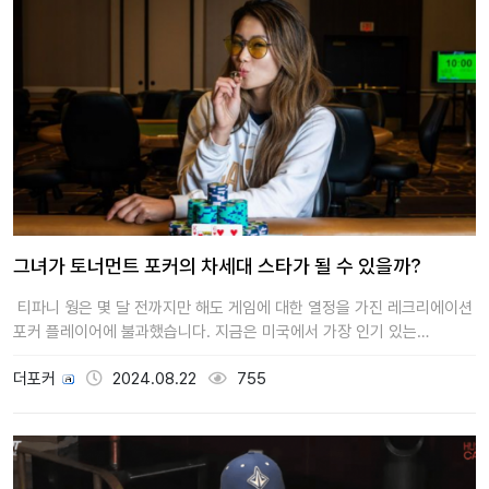
그녀가 토너먼트 포커의 차세대 스타가 될 수 있을까?
티파니 웡은 몇 달 전까지만 해도 게임에 대한 열정을 가진 레크리에이션
포커 플레이어에 불과했습니다. 지금은 미국에서 가장 인기 있는…
더포커
2024.08.22
755