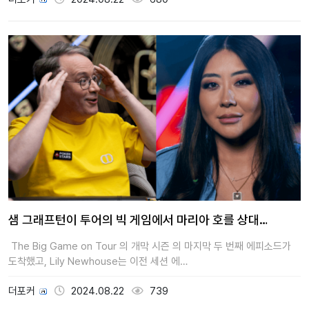
샘 그래프턴이 투어의 ​​빅 게임에서 마리아 호를 상대…
The Big Game on Tour 의 개막 시즌 의 마지막 두 번째 에피소드가
도착했고, Lily Newhouse는 이전 세션 에…
더포커
2024.08.22
739