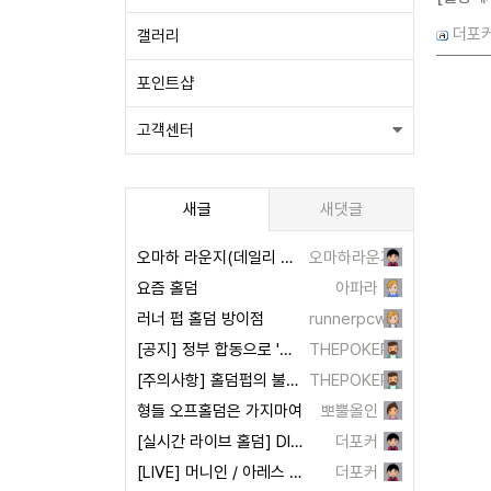
더포
갤러리
포인트샵
고객센터
새글
새댓글
오마하 라운지(데일리 오마하 토너먼트)
오마하라운지
요즘 홀덤
아파라
러너 펍 홀덤 방이점
runnerpcw
[공지] 정부 합동으로 '카지노업 유사행위 금지 지침' 마련
THEPOKER
[주의사항] 홀덤펍의 불법 행위
THEPOKER
형들 오프홀덤은 가지마여
뽀뿔올인
[실시간 라이브 홀덤] DIA HOLDEM 서울 천호점 공동우승 300만 GTD
더포커
[LIVE] 머니인 / 아레스 스타디움 / 1천만gtd / DPS 예선전 / 홀덤 토너먼트
더포커