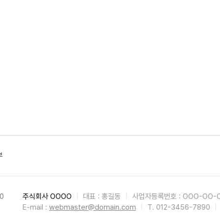
부
00
주식회사 OOOO
|
대표 : 홍길동
|
사업자등록번호 : OOO-OO-
E-mail :
webmaster@domain.com
|
T. 012-3456-7890
|