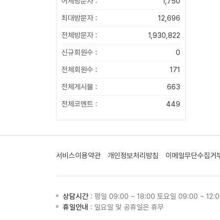
어제방문자 :
1,750
최대방문자 :
12,696
전체방문자 :
1,930,822
신규회원수 :
0
전체회원수 :
171
전체게시물 :
663
전체코멘트 :
449
서비스이용약관
개인정보처리방침
이메일무단수집거
상담시간
: 평일 09:00 ~ 18:00 토요일 09:00 ~ 12:
휴일안내
: 일요일 및 공휴일은 휴무