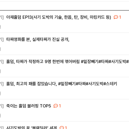
기]
아재홀덤 EP13(사기 도박의 기술, 한옵, 탄, 장비, 마킹카드 등)
1
커
기]
타짜영화를 본, 실제타짜가 진실 공개,
커
기]
홀덤, 타짜가 작정하고 9명 한번에 엮어버림 #밑장빼기#타짜#사기도박
커
기]
홀덤, 최고의 패를 잡았습니다, #밑장빼기#타짜#사기도박#스테키
커
기]
죽이는 홀덤 블러핑 TOP5
1
커
기]
사기도박의 꽃 ‘블랙딜러’ 세계
1