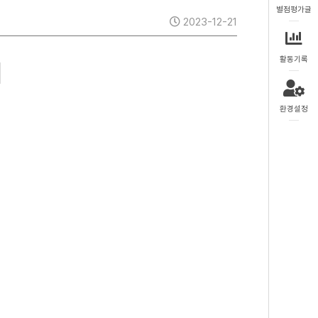
별점평가글
2023-12-21
활동기록
환경설정