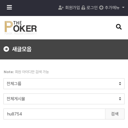
메
회원가입
로그인
추가메뉴
뉴
버
튼
검
색
버
튼
새글모음
Note:
회원 아이디만 검색 가능
검색