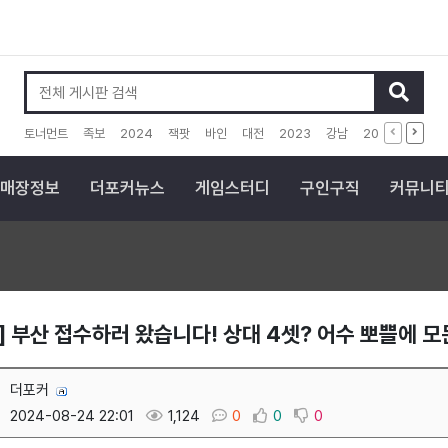
인기검색어
토너먼트
족보
2024
잭팟
바인
대전
2023
강남
2022
2025
매장정보
더포커뉴스
게임스터디
구인구직
커뮤니
] 부산 접수하러 왔습니다! 상대 4셋? 어수 뽀쁠에 모
더포커
2024-08-24 22:01
1,124
0
0
0