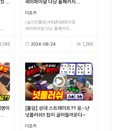
D 빅
세미파이널 다낭 풀패키지
5,000,000GTD 빅 토너먼트
더포커
(실시간홀덤)⚜KMGM방이점
세미파이널 다낭 풀패키지
5,000,000GTD 빅 토너먼트
1,289
2024-08-24
1,266
세명이
[홀덤] 상대 스트레이트?? 응~난
넛플러쉬!! 칩이 굴러들어온다~
더포커