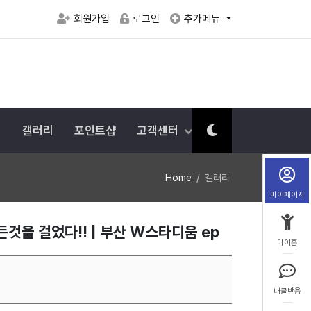
회원가입
로그인
추가메뉴
티
갤러리
포인트샵
고객센터
Home
갤러리
마이페이지
든것을 걸었다!! | 부산 W스타디움 ep
마이홈
내글반응