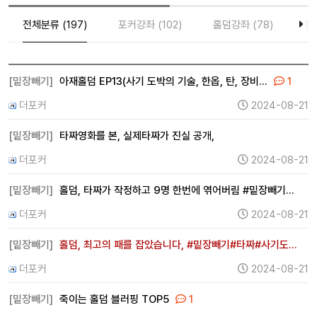
전체분류 (197)
포커강좌 (102)
홀덤강좌 (78)
핸드
[밑장빼기]
아재홀덤 EP13(사기 도박의 기술, 한옵, 탄, 장비…
1
더포커
2024-08-21
[밑장빼기]
타짜영화를 본, 실제타짜가 진실 공개,
더포커
2024-08-21
[밑장빼기]
홀덤, 타짜가 작정하고 9명 한번에 엮어버림 #밑장빼기…
더포커
2024-08-21
[밑장빼기]
홀덤, 최고의 패를 잡았습니다, #밑장빼기#타짜#사기도…
더포커
2024-08-21
[밑장빼기]
죽이는 홀덤 블러핑 TOP5
1