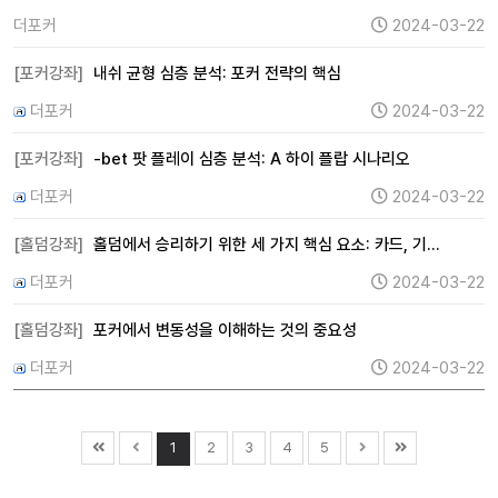
더포커
2024-03-22
[포커강좌]
내쉬 균형 심층 분석: 포커 전략의 핵심
더포커
2024-03-22
[포커강좌]
-bet 팟 플레이 심층 분석: A 하이 플랍 시나리오
더포커
2024-03-22
[홀덤강좌]
홀덤에서 승리하기 위한 세 가지 핵심 요소: 카드, 기…
더포커
2024-03-22
[홀덤강좌]
포커에서 변동성을 이해하는 것의 중요성
더포커
2024-03-22
1
2
3
4
5