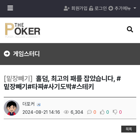
메
회원가입
로그인
추가메뉴
뉴
버
튼
검
색
버
튼
게임스터디
[밑장빼기]
홀덤, 최고의 패를 잡았습니다, #
밑장빼기#타짜#사기도박#스테키
더포커
2024-08-21 14:16
6,304
0
0
0
목록