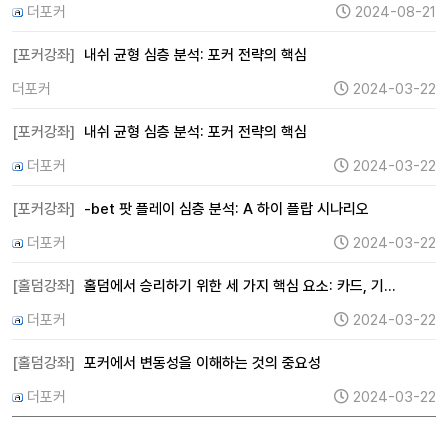
더포커
2024-08-21
[포커강좌]
내쉬 균형 심층 분석: 포커 전략의 핵심
더포커
2024-03-22
[포커강좌]
내쉬 균형 심층 분석: 포커 전략의 핵심
더포커
2024-03-22
[포커강좌]
-bet 팟 플레이 심층 분석: A 하이 플랍 시나리오
더포커
2024-03-22
[홀덤강좌]
홀덤에서 승리하기 위한 세 가지 핵심 요소: 카드, 기…
더포커
2024-03-22
[홀덤강좌]
포커에서 변동성을 이해하는 것의 중요성
더포커
2024-03-22