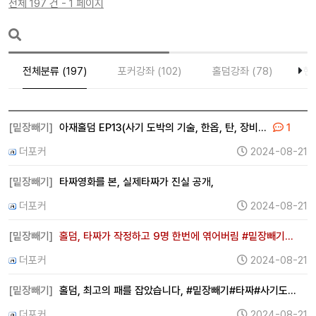
전체 197 건 - 1 페이지
전체분류 (197)
포커강좌 (102)
홀덤강좌 (78)
핸드
[밑장빼기]
아재홀덤 EP13(사기 도박의 기술, 한옵, 탄, 장비…
1
더포커
2024-08-21
[밑장빼기]
타짜영화를 본, 실제타짜가 진실 공개,
더포커
2024-08-21
[밑장빼기]
홀덤, 타짜가 작정하고 9명 한번에 엮어버림 #밑장빼기…
더포커
2024-08-21
[밑장빼기]
홀덤, 최고의 패를 잡았습니다, #밑장빼기#타짜#사기도…
더포커
2024-08-21