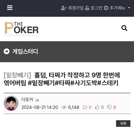
메
회원가입
로그인
추가메뉴
뉴
버
튼
검
색
버
튼
게임스터디
[밑장빼기]
홀덤, 타짜가 작정하고 9명 한번에
엮어버림 #밑장빼기#타짜#사기도박#스테키
더포커
2024-08-21 14:20
6,148
0
0
0
목록