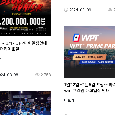
2024-03-09
3 ~ 3/17 UPP대회일정안내
 더케이호텔
커
024-03-08
2,758
1월22일~2월5일 프랑스 파
wpt 프라임 대회일정 안내
더포커