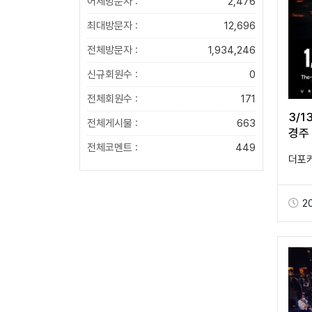
어제방문자 :
2,476
최대방문자 :
12,696
전체방문자 :
1,934,246
신규회원수 :
0
전체회원수 :
171
3/1
전체게시물 :
663
경주
전체코멘트 :
449
더포
2