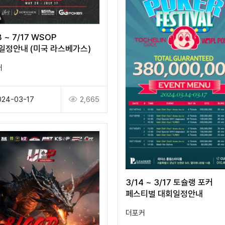
8 ~ 7/17 WSOP
일정안내 (미국 라스베가스)
커
024-03-17
2,665
3/14 ~ 3/17 토슐랭 포커
페스티벌 대회일정안내
더포커