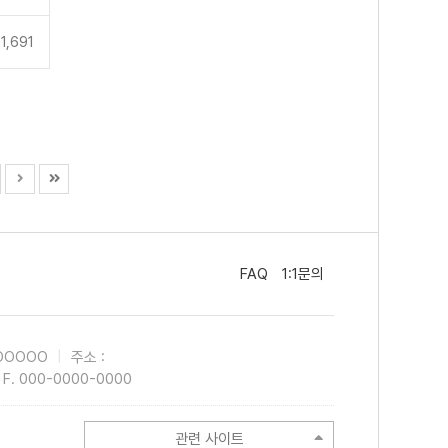
1,691
FAQ
1:1문의
OOOOO
|
주소 :
F. 000-0000-0000
관련 사이트