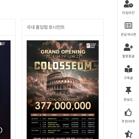
타임라인
국내 홀덤펍 토너먼트
관심게시판
팔로윙글
구독글
핀보드
추천/비추