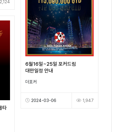
2,124
6월16일~25일 포커드림
대만일정 안내
더포커
2024-03-06
1,947
 몰타