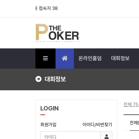
접속자 38
온라인홀덤
대회정보
대회정보
전체 75
LOGIN
전체분
회원가입
아이디/비번찾기