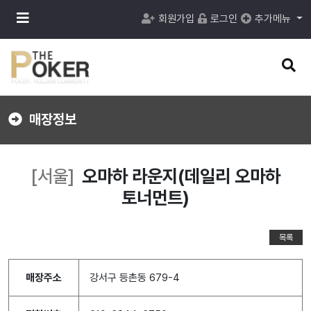
메
회원가입
로그인
추가메뉴
뉴
버
튼
검
색
버
튼
매장정보
[서울]
오마하 라운지(데일리 오마하
토너먼트)
목록
매장주소
강서구 등촌동 679-4