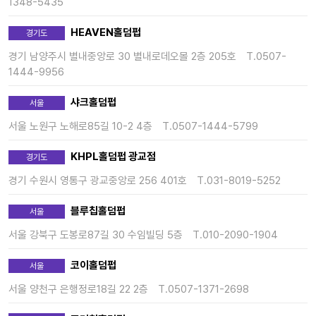
1348-5435
HEAVEN홀덤펍
경기도
경기 남양주시 별내중앙로 30 별내로데오몰 2층 205호
T.0507-
1444-9956
샤크홀덤펍
서울
서울 노원구 노해로85길 10-2 4층
T.0507-1444-5799
KHPL홀덤펍 광교점
경기도
경기 수원시 영통구 광교중앙로 256 401호
T.031-8019-5252
블루칩홀덤펍
서울
서울 강북구 도봉로87길 30 수임빌딩 5층
T.010-2090-1904
코이홀덤펍
서울
서울 양천구 은행정로18길 22 2층
T.0507-1371-2698