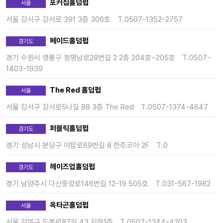
포커칩홀덤펍
서울
서울 강서구 강서로 391 3층 306호
T.0507-1352-2757
메이드홀덤펍
경기도
경기 수원시 영통구 청명남로28번길 2 2층 204호~205호
T.0507-
1403-1939
The Red 홀덤펍
서울
서울 강서구 강서로5나길 88 3층 The Red
T.0507-1374-4647
퍼블릭홀덤펍
경기도
경기 성남시 분당구 야탑로69번길 8 한주코아 2F
T.0
헤이즈업홀덤펍
경기도
경기 남양주시 다산중앙로146번길 12-19 505호
T.031-567-1982
옥타곤홀덤펍
서울
서울 강북구 도봉로87길 43 지하1층
T.0507-1344-4203