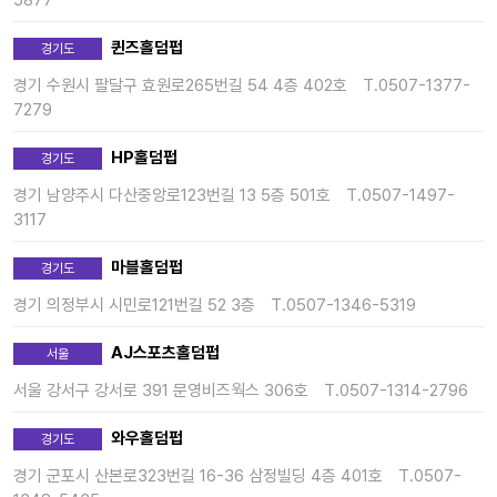
퀸즈홀덤펍
경기도
경기 수원시 팔달구 효원로265번길 54 4층 402호
T.0507-1377-
7279
HP홀덤펍
경기도
경기 남양주시 다산중앙로123번길 13 5층 501호
T.0507-1497-
3117
마블홀덤펍
경기도
경기 의정부시 시민로121번길 52 3층
T.0507-1346-5319
AJ스포츠홀덤펍
서울
서울 강서구 강서로 391 문영비즈웍스 306호
T.0507-1314-2796
와우홀덤펍
경기도
경기 군포시 산본로323번길 16-36 삼정빌딩 4층 401호
T.0507-