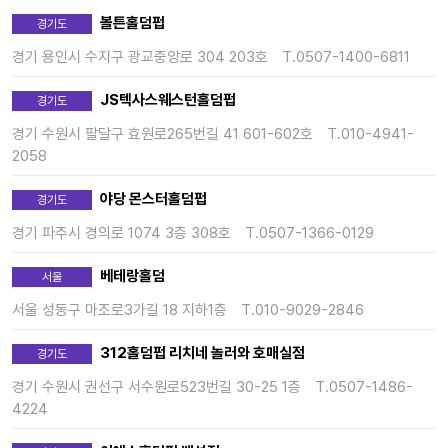
볼튼홀덤펍
경기도
경기 용인시 수지구 광교중앙로 304 203호
T.0507-1400-6811
JS텍사스웨스턴홀덤펍
경기도
경기 수원시 팔달구 효원로265번길 41 601-602호
T.010-4941-
2058
야당 몬스터홀덤펍
경기도
경기 파주시 경의로 1074 3층 308호
T.0507-1366-0129
베테랑홀덤
서울
서울 성동구 마조로3가길 18 지하1층
T.010-9029-2846
312홀덤펍 리치네 놀러와 호매실점
경기도
경기 수원시 권선구 서수원로523번길 30-25 1층
T.0507-1486-
4224