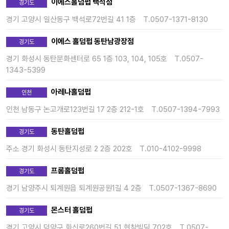
이에스홀덤펍 백석점
경기도
경기 고양시 일산동구 백석로72번길 41 1층
T.0507-1371-8130
이에스 홀덤펍 동탄남광장점
경기도
경기 화성시 동탄문화센터로 65 1층 103, 104, 105호
T.0507-
1343-5399
아레나홀덤펍
인천
인천 남동구 논고개로123번길 17 2층 212-1호
T.0507-1394-7993
동탄홀덤펍
경기도
주소 경기 화성시 동탄지성로 2 2층 202호
T.010-4102-9998
프롬홀덤펍
경기도
경기 남양주시 퇴계원읍 퇴계원공원1길 4 2층
T.0507-1367-8690
몬스터 홀덤펍
경기도
경기 고양시 덕양구 화신로260번길 51 현창빌딩 702호
T.0507-