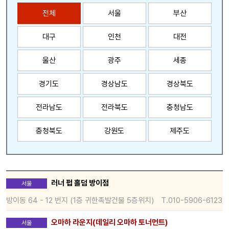
전체
서울
부산
대구
인천
대전
울산
광주
세종
경기도
경상남도
경상북도
전라남도
전라북도
충청남도
충청북도
강원도
제주도
러너 펍 홀덤 방이점
서울
방이동 64 - 12 번지 (1층 귀한족발건물 5층위치)
T.010-5906-6123
오마하 라운지(데일리 오마하 토너먼트)
서울