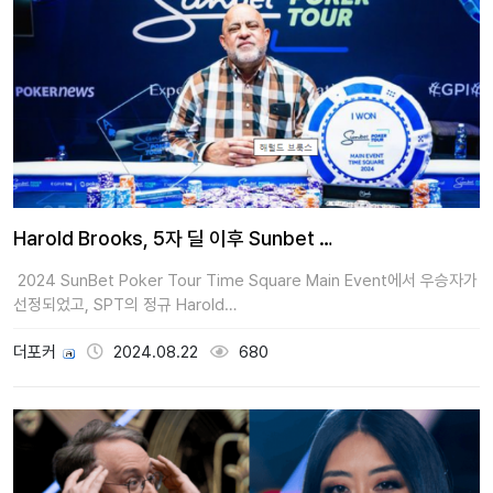
Harold Brooks, 5자 딜 이후 Sunbet …
2024 SunBet Poker Tour Time Square Main Event에서 우승자가
선정되었고, SPT의 정규 Harold…
더포커
2024.08.22
680