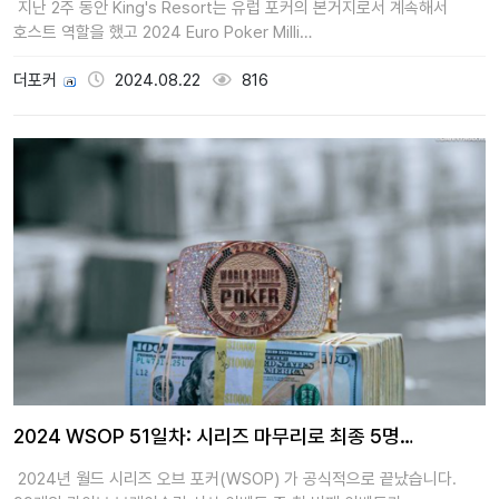
지난 2주 동안 King's Resort는 유럽 포커의 본거지로서 계속해서
호스트 역할을 했고 2024 Euro Poker Milli…
더포커
2024.08.22
816
2024 WSOP 51일차: 시리즈 마무리로 최종 5명…
2024년 월드 시리즈 오브 포커(WSOP) 가 공식적으로 끝났습니다.