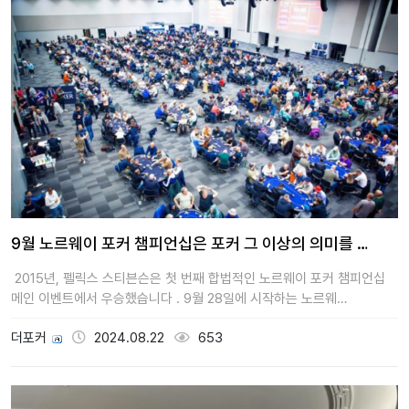
9월 노르웨이 포커 챔피언십은 포커 그 이상의 의미를 …
2015년, 펠릭스 스티븐슨은 첫 번째 합법적인 노르웨이 포커 챔피언십
메인 이벤트에서 우승했습니다 . 9월 28일에 시작하는 노르웨…
더포커
2024.08.22
653