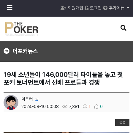
메
회원가입
로그인
추가메뉴
뉴
버
튼
검
색
버
튼
더포커뉴스
19세 소년들이 146,000달러 타이틀을 놓고 첫
포커 토너먼트에서 선배 프로들과 경쟁
더포커
2024-08-10 00:08
7,381
1
0
목록