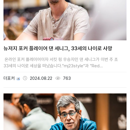
뉴저지 포커 플레이어 댄 세니그, 33세의 나이로 사망
온라인 포커 플레이어이자 서킷 링 우승자인 댄 세니그가 이번 주 초
33세의 나이로 세상을 떠났습니다."mj23style"과 "Red…
더포커
2024.08.22
763