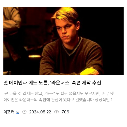
맷 데이먼과 에드 노튼, '라운더스' 속편 제작 추진
곧 나올 것 같지는 않고, 가능성도 별로 없을지도 모르지만, 배우 맷
데이먼은 라운더스의 속편에 관심이 있다고 말했습니다.상징적인 1…
더포커
2024.08.22
706