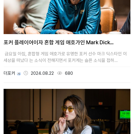
포커 플레이어이자 혼합 게임 애호가인 Mark Dick…
금요일 아침, 혼합형 게임 애호가로 유명한 포커 선수 마크 딕스타인 이
세상을 떠났다 는 소식이 전해지면서 포커계는 슬픈 소식을 접하…
더포커
2024.08.22
680