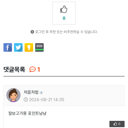
0
로그인 후 추천 또는 비추천하실 수 있습니다.
댓글목록
1
처음처럼
2024-08-21 14:35
잘보고가용 포인트냠냠
0