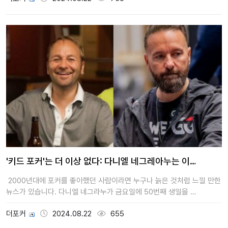
'키드 포커'는 더 이상 없다: 다니엘 네그레아누는 이…
2000년대에 포커를 좋아했던 사람이라면 누구나 늙은 것처럼 느낄 만한
뉴스가 있습니다. 다니엘 네그라누가 금요일에 50번째 생일을 …
더포커
2024.08.22
655