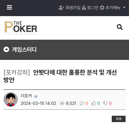
메
회원가입
로그인
추가메뉴
뉴
버
튼
검
색
버
튼
게임스터디
[포커강좌]
안봣다에 대한 훌륭한 분석 및 개선
방안
더포커
2024-03-15 14:02
9,521
0
0
0
목록