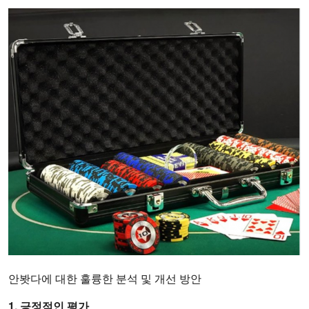
안봣다에 대한 훌륭한 분석 및 개선 방안
1. 긍정적인 평가