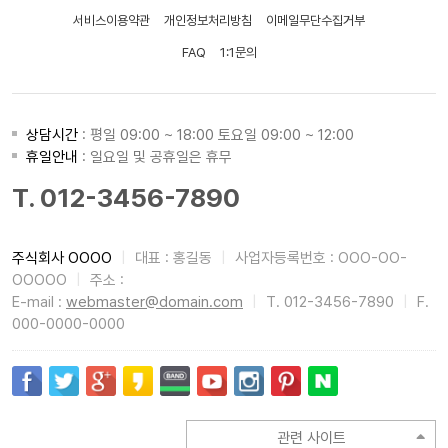
서비스이용약관
개인정보처리방침
이메일무단수집거부
FAQ
1:1문의
상담시간
: 평일 09:00 ~ 18:00 토요일 09:00 ~ 12:00
휴일안내
: 일요일 및 공휴일은 휴무
T. 012-3456-7890
주식회사 OOOO
|
대표 : 홍길동
|
사업자등록번호 : OOO-OO-
OOOOO
|
주소 :
E-mail :
webmaster@domain.com
|
T. 012-3456-7890
|
F.
000-0000-0000
관련 사이트